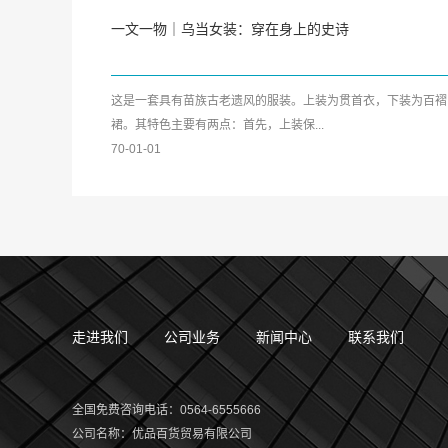
一文一物｜乌当女装：穿在身上的史诗
这是一套具有苗族古老遗风的服装。上装为贯首衣，下装为百褶
裙。其特色主要有两点：首先，上装保...
70-01-01
走进我们
公司业务
新闻中心
联系我们
全国免费咨询电话：0564-6555666
公司名称
：
优品百货贸易有限公司