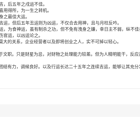
尚吉，后五年之戌运不佳。
，喜用得所，为一生之转机。
助身之最佳大运。
运为吉运，但后五年丑运则为凶运，不仅合去用神，且与月柱反吟。
为木运，为食神运，虽有制杀之功，但不免有洩身之嫌，幸日主不弱，纵不佳
为伤官运，以凶运论之。
莫大的关系，企业经营者以及即将创业之人，实不可掉以轻心。
合于文职。只是财星为忌，对财物之处理能力较差。但为人精明能干，反应
，团结有力，调候良好。以及行运长达二十五年之连续吉运，能够让其充分