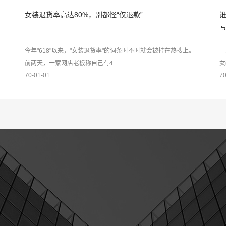
女装退货率高达80%，别都怪“仅退款”
谁
今年"618"以来，"女装退货率"的词条时不时就会被挂在热搜上。
进
前两天，一家网店老板称自己有4...
女
70-01-01
70