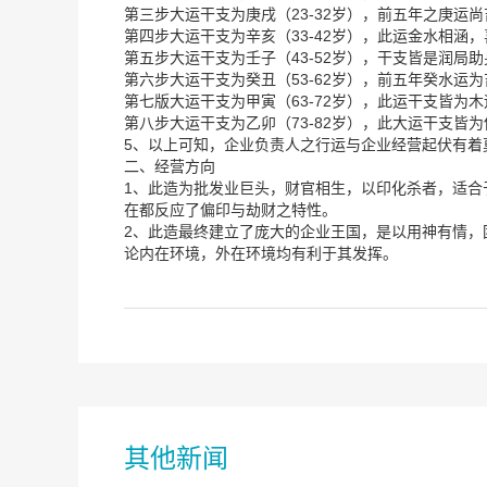
第三步大运干支为庚戌（23-32岁），前五年之庚运
第四步大运干支为辛亥（33-42岁），此运金水相涵
第五步大运干支为壬子（43-52岁），干支皆是润局
第六步大运干支为癸丑（53-62岁），前五年癸水
第七版大运干支为甲寅（63-72岁），此运干支皆
第八步大运干支为乙卯（73-82岁），此大运干支皆
5、以上可知，企业负责人之行运与企业经营起伏有着
二、经营方向
1、此造为批发业巨头，财官相生，以印化杀者，适
在都反应了偏印与劫财之特性。
2、此造最终建立了庞大的企业王国，是以用神有情
论内在环境，外在环境均有利于其发挥。
其他新闻