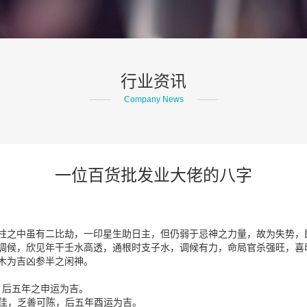
行业资讯
Company News
一位百货批发业大佬的八字
柱之中虽有二比劫，一印星生助日主，但仍弱于忌神之力量，故为失势，
局调候，欣见年干壬水高透，通根时支子水，调候有力，命局官杀强旺，喜
木为吉凶参半之闲神。
，后五年之申运为吉。
为佳，乏善可陈，后五年酉运为吉。